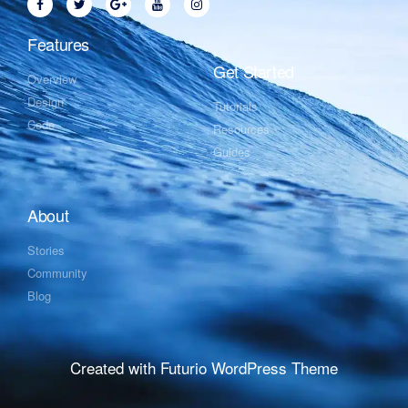
Features
Get Started
Overview
Design
Tutorials
Code
Resources
Guides
About
Stories
Community
Blog
Created with Futurio WordPress Theme