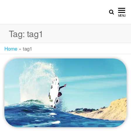
MENU
Tag:
tag1
Home
»
tag1