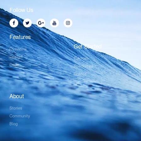
Follow Us
Features
Get Started
Overview
Design
Tutorials
Code
Resources
Guides
About
Stories
Community
Blog